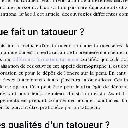
étier du tatoueur est là réalisation de différentes œuvres,
 d'une personne. Il se sert de plusieurs équipements et
isations. Grâce à cet article, découvrez les différentes c
e fait un tatoueur ?
ission principale d'un tatoueur ou d'une tatoueuse est 
 connue qui est la perforation de la première couche de la p
as une
différente formation tatoueur
certifiée que celle de l
éalisation de ces œuvres est appelé dermographe. Il est const
oration et pour le dépôt de l'encre sur la peau. En tant
 devez fournir aux clients plusieurs informations. Ces i
leure option. Cela peut être pour la stratégie de décor
ettant aux clients de mieux choisir un dessin. Avant to
ipements en prenant compte des normes sanitaires. En d
vités peuvent être pratiquées par un tatoueur.
s qualités d'un tatoueur ?