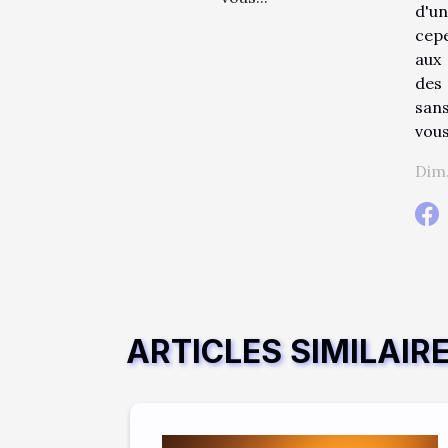
d'u
cepe
aux 
des 
sans
vous
Dim.
ARTICLES SIMILAIR