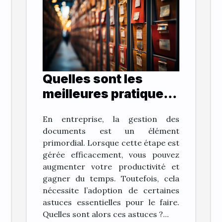
Quelles sont les
meilleures pratiques
pour archiver vos
En entreprise, la gestion des
documents et gagner
documents est un élément
du temps ?
primordial. Lorsque cette étape est
gérée efficacement, vous pouvez
augmenter votre productivité et
gagner du temps. Toutefois, cela
nécessite l’adoption de certaines
astuces essentielles pour le faire.
Quelles sont alors ces astuces ?...