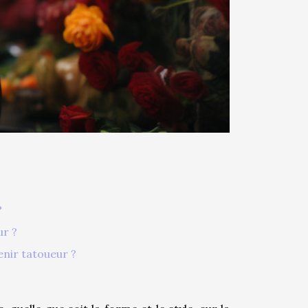
?
ur ?
enir tatoueur ?