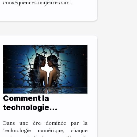
conséquences majeures sur...
Comment la
technologie
numérique change la
Dans une ère dominée par la
pratique du droit du
technologie numérique, chaque
divorce