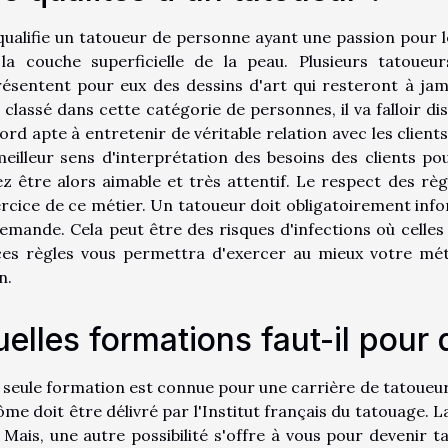
ualifie un tatoueur de personne ayant une passion pour l
la couche superficielle de la peau. Plusieurs tatoueur
ésentent pour eux des dessins d'art qui resteront à jam
 classé dans cette catégorie de personnes, il va falloir 
ord apte à entretenir de véritable relation avec les client
eilleur sens d'interprétation des besoins des clients po
z être alors aimable et très attentif. Le respect des rè
ercice de ce métier. Un tatoueur doit obligatoirement infor
emande. Cela peut être des risques d'infections où celles 
es règles vous permettra d'exercer au mieux votre métie
n.
elles formations faut-il pour 
seule formation est connue pour une carrière de tatoueur. I
ôme doit être délivré par l'Institut français du tatouage. 
 Mais, une autre possibilité s'offre à vous pour devenir t