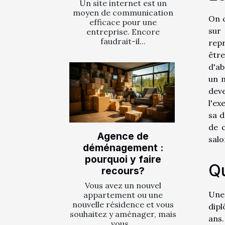
Un site internet est un
moyen de communication
On q
efficace pour une
sur 
entreprise. Encore
faudrait-il...
repr
être
d'ab
un m
deve
l'ex
sa d
de c
Agence de
salo
déménagement :
pourquoi y faire
Qu
recours?
Vous avez un nouvel
Une 
appartement ou une
nouvelle résidence et vous
dipl
souhaitez y aménager, mais
ans.
vous...