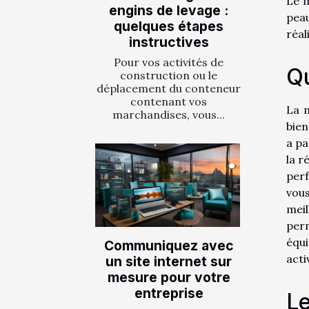
Le m
engins de levage :
peau
quelques étapes
réal
instructives
Pour vos activités de
Qu
construction ou le
déplacement du conteneur
contenant vos
La m
marchandises, vous...
bien
a p
la r
perf
vous
meil
perm
équ
Communiquez avec
acti
un site internet sur
mesure pour votre
entreprise
Le