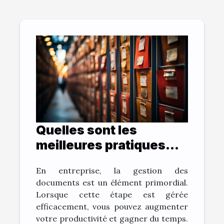
Quelles sont les
meilleures pratiques
pour archiver vos
En entreprise, la gestion des
documents et gagner
documents est un élément primordial.
du temps ?
Lorsque cette étape est gérée
efficacement, vous pouvez augmenter
votre productivité et gagner du temps.