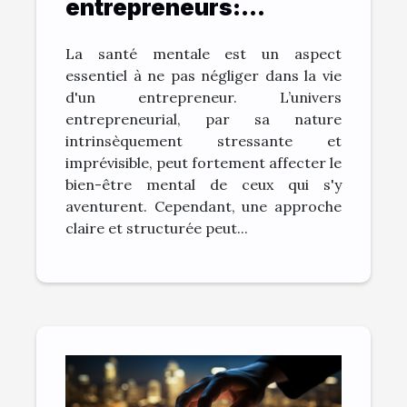
entrepreneurs:
comment une vision
La santé mentale est un aspect
claire aide à combattre
essentiel à ne pas négliger dans la vie
le stress
d'un entrepreneur. L’univers
entrepreneurial, par sa nature
intrinsèquement stressante et
imprévisible, peut fortement affecter le
bien-être mental de ceux qui s'y
aventurent. Cependant, une approche
claire et structurée peut...