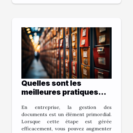
Quelles sont les
meilleures pratiques
pour archiver vos
En entreprise, la gestion des
documents et gagner
documents est un élément primordial.
du temps ?
Lorsque cette étape est gérée
efficacement, vous pouvez augmenter