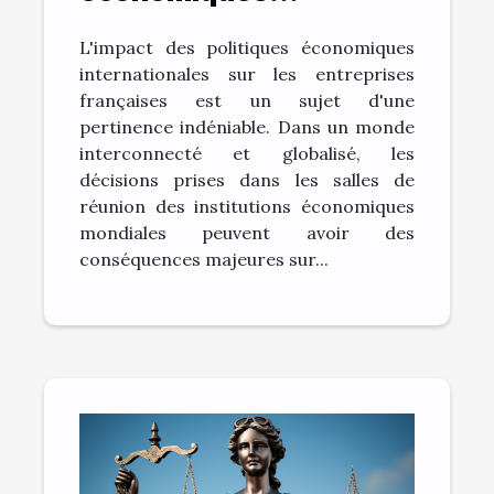
internationales sur la
L'impact des politiques économiques
vitalité des entreprises
internationales sur les entreprises
françaises
françaises est un sujet d'une
pertinence indéniable. Dans un monde
interconnecté et globalisé, les
décisions prises dans les salles de
réunion des institutions économiques
mondiales peuvent avoir des
conséquences majeures sur...