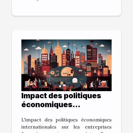
Impact des politiques
économiques
internationales sur la
L'impact des politiques économiques
vitalité des entreprises
internationales sur les entreprises
françaises