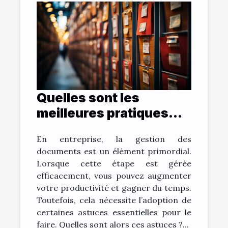
Quelles sont les
meilleures pratiques
pour archiver vos
En entreprise, la gestion des
documents et gagner
documents est un élément primordial.
du temps ?
Lorsque cette étape est gérée
efficacement, vous pouvez augmenter
votre productivité et gagner du temps.
Toutefois, cela nécessite l’adoption de
certaines astuces essentielles pour le
faire. Quelles sont alors ces astuces ?...