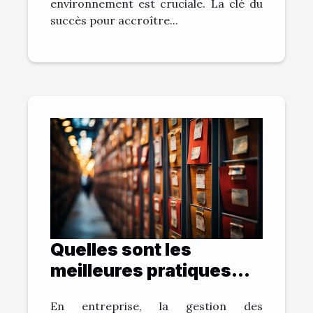
environnement est cruciale. La clé du
succès pour accroître...
Quelles sont les
meilleures pratiques
pour archiver vos
En entreprise, la gestion des
documents et gagner