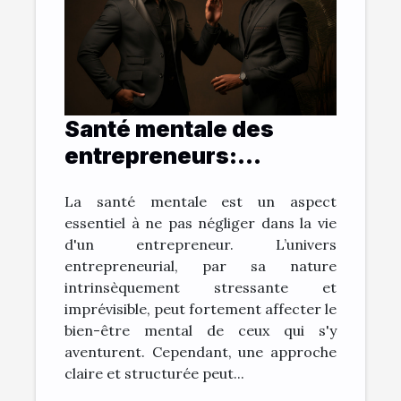
Santé mentale des
entrepreneurs:
comment une vision
La santé mentale est un aspect
claire aide à combattre
essentiel à ne pas négliger dans la vie
le stress
d'un entrepreneur. L’univers
entrepreneurial, par sa nature
intrinsèquement stressante et
imprévisible, peut fortement affecter le
bien-être mental de ceux qui s'y
aventurent. Cependant, une approche
claire et structurée peut...