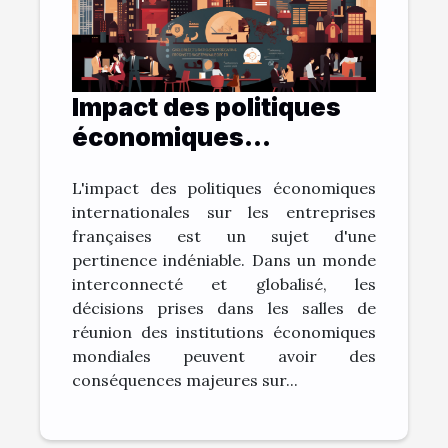
Impact des politiques
économiques
internationales sur la
L'impact des politiques économiques
vitalité des entreprises
internationales sur les entreprises
françaises
françaises est un sujet d'une
pertinence indéniable. Dans un monde
interconnecté et globalisé, les
décisions prises dans les salles de
réunion des institutions économiques
mondiales peuvent avoir des
conséquences majeures sur...