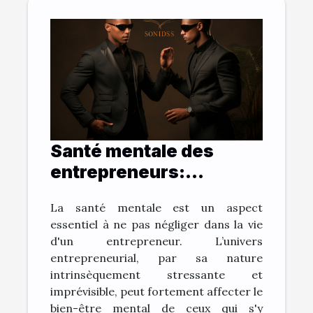
Santé mentale des
entrepreneurs:
comment une vision
La santé mentale est un aspect
claire aide à combattre
essentiel à ne pas négliger dans la vie
le stress
d'un entrepreneur. L’univers
entrepreneurial, par sa nature
intrinsèquement stressante et
imprévisible, peut fortement affecter le
bien-être mental de ceux qui s'y