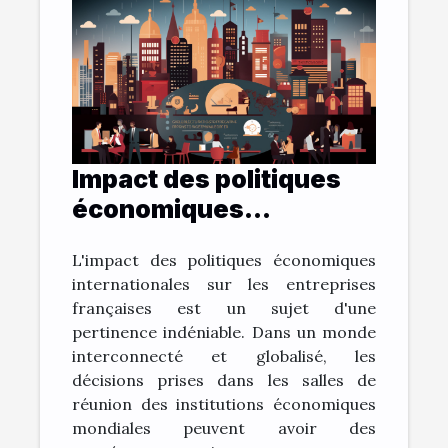
Impact des politiques
économiques
internationales sur la
L'impact des politiques économiques
vitalité des entreprises
internationales sur les entreprises
françaises
françaises est un sujet d'une
pertinence indéniable. Dans un monde
interconnecté et globalisé, les
décisions prises dans les salles de
réunion des institutions économiques
mondiales peuvent avoir des