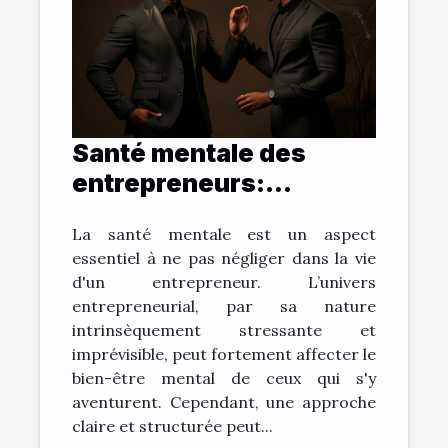
Santé mentale des
entrepreneurs:
comment une vision
La santé mentale est un aspect
claire aide à combattre
essentiel à ne pas négliger dans la vie
le stress
d'un entrepreneur. L’univers
entrepreneurial, par sa nature
intrinsèquement stressante et
imprévisible, peut fortement affecter le
bien-être mental de ceux qui s'y
aventurent. Cependant, une approche
claire et structurée peut...