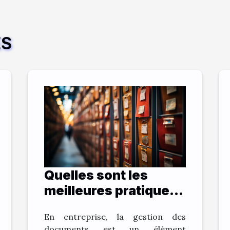
ES
Quelles sont les
meilleures pratiques
pour archiver vos
En entreprise, la gestion des
documents et gagner
documents est un élément