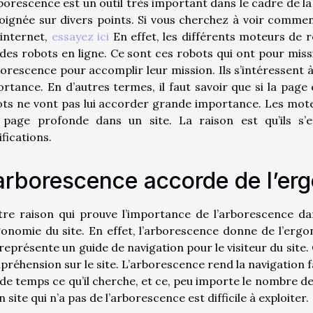
borescence est un outil très important dans le cadre de l
ignée sur divers points. Si vous cherchez à voir comme
 internet,
essayez ici
En effet, les différents moteurs de 
des robots en ligne. Ce sont ces robots qui ont pour missio
borescence pour accomplir leur mission. Ils s’intéressent à
rtance. En d’autres termes, il faut savoir que si la page
ts ne vont pas lui accorder grande importance. Les mote
 page profonde dans un site. La raison est qu’ils s’
fications.
arborescence accorde de l’er
tre raison qui prouve l’importance de l’arborescence dan
gonomie du site. En effet, l’arborescence donne de l’ergo
 représente un guide de navigation pour le visiteur du site
réhension sur le site. L’arborescence rend la navigation fa
de temps ce qu’il cherche, et ce, peu importe le nombre de 
n site qui n’a pas de l’arborescence est difficile à exploiter.