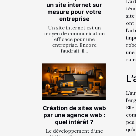
L’ar
un site internet sur
témo
mesure pour votre
site
entreprise
ont 
Un site internet est un
l’ar
moyen de communication
impo
efficace pour une
robo
entreprise. Encore
faudrait-il...
une
rami
L’
L’au
l’er
Elle
Création de sites web
par une agence web :
comp
quel intérêt ?
peu 
qu’u
Le développement d’une