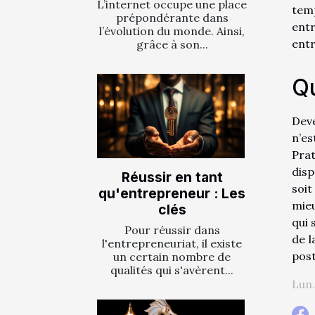
L’internet occupe une place
temp
prépondérante dans
entr
l’évolution du monde. Ainsi,
entr
grâce à son...
Qu
Deve
n’es
Pra
disp
Réussir en tant
soit
qu'entrepreneur : Les
mieu
clés
qui 
Pour réussir dans
de l
l'entrepreneuriat, il existe
post
un certain nombre de
qualités qui s'avèrent...
Lun.