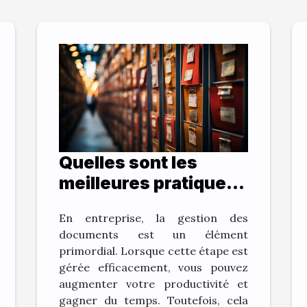
Quelles sont les
meilleures pratiques
pour archiver vos
En entreprise, la gestion des
documents et gagner
documents est un élément
du temps ?
primordial. Lorsque cette étape est
gérée efficacement, vous pouvez
augmenter votre productivité et
gagner du temps. Toutefois, cela