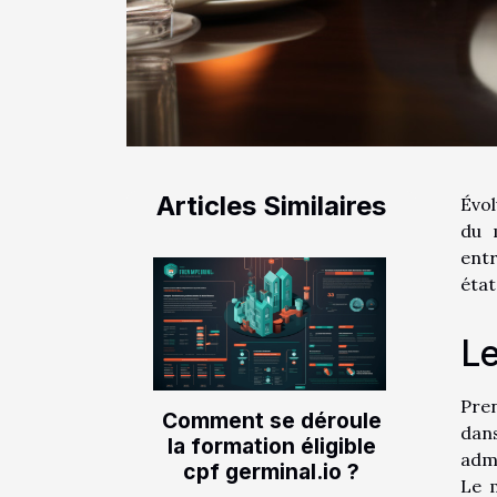
Articles Similaires
Évol
du 
entr
état
Le
Pren
Comment se déroule
dan
la formation éligible
admi
cpf germinal.io ?
Le 