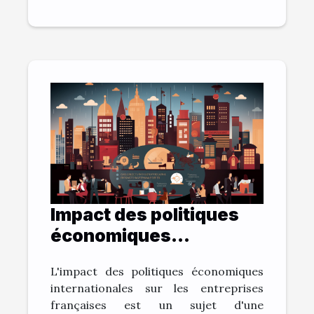
Impact des politiques
économiques
internationales sur la
L'impact des politiques économiques
vitalité des entreprises
internationales sur les entreprises
françaises
françaises est un sujet d'une