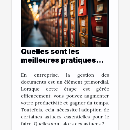
Quelles sont les
meilleures pratiques
pour archiver vos
En entreprise, la gestion des
documents et gagner
documents est un élément primordial.
du temps ?
Lorsque cette étape est gérée
efficacement, vous pouvez augmenter
votre productivité et gagner du temps.
Toutefois, cela nécessite l’adoption de
certaines astuces essentielles pour le
faire. Quelles sont alors ces astuces ?...