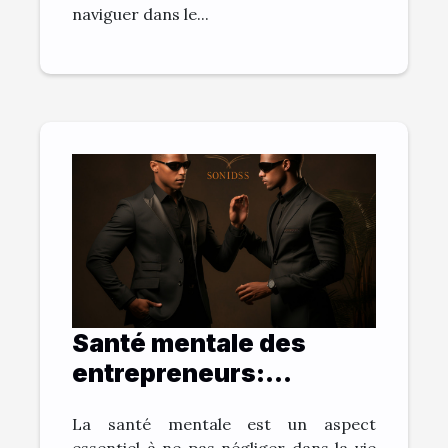
naviguer dans le...
Santé mentale des
entrepreneurs:
comment une vision
La santé mentale est un aspect
claire aide à combattre
essentiel à ne pas négliger dans la vie