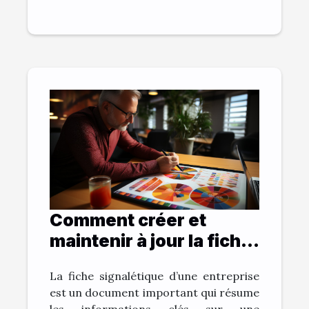
Comment créer et
maintenir à jour la fiche
signalétique d’une
La fiche signalétique d’une entreprise
entreprise de manière
est un document important qui résume
efficace ?
les informations clés sur une