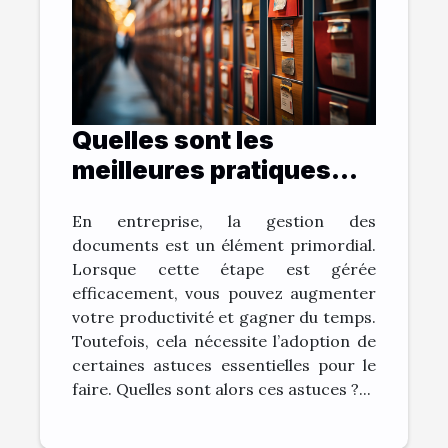
Quelles sont les
meilleures pratiques
pour archiver vos
En entreprise, la gestion des
documents et gagner
documents est un élément primordial.
du temps ?
Lorsque cette étape est gérée
efficacement, vous pouvez augmenter
votre productivité et gagner du temps.
Toutefois, cela nécessite l’adoption de
certaines astuces essentielles pour le
faire. Quelles sont alors ces astuces ?...