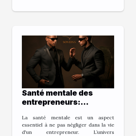
Santé mentale des
entrepreneurs:
comment une vision
La santé mentale est un aspect
claire aide à combattre
essentiel à ne pas négliger dans la vie
le stress
d'un entrepreneur. L’univers