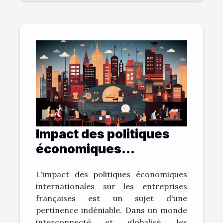
Impact des politiques
économiques
internationales sur la
L'impact des politiques économiques
vitalité des entreprises
internationales sur les entreprises
françaises
françaises est un sujet d'une
pertinence indéniable. Dans un monde
interconnecté et globalisé, les