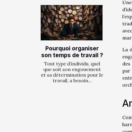
Une 
d’id
l’ex
trad
avec
mar
Pourquoi organiser
La d
son temps de travail ?
enga
des 
Tout type d’individu, quel
que soit son engouement
par 
et sa détermination pour le
entr
travail, a besoin...
orch
An
Com
har
comp