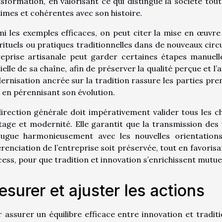
sformation, en valorisant ce qui distingue la société tout
times et cohérentes avec son histoire.
i les exemples efficaces, on peut citer la mise en œuvr
rituels ou pratiques traditionnelles dans de nouveaux circu
eprise artisanale peut garder certaines étapes manuell
ielle de sa chaîne, afin de préserver la qualité perçue et 
rnisation ancrée sur la tradition rassure les parties prena
 en pérennisant son évolution.
irection générale doit impérativement valider tous les c
tage et modernité. Elle garantit que la transmission des
jugue harmonieusement avec les nouvelles orientations
érenciation de l’entreprise soit préservée, tout en favoris
ess, pour que tradition et innovation s’enrichissent mutu
surer et ajuster les actions
 assurer un équilibre efficace entre innovation et tradit