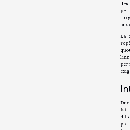
des 
perm
l’or
aux 
La 
repè
quo
l’i
perm
exig
In
Dans
fair
diff
par 