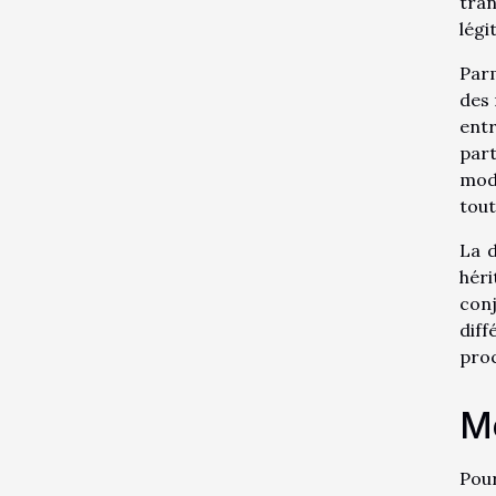
tran
légi
Parm
des 
entr
part
mode
tout
La d
héri
con
diff
proc
Me
Pour