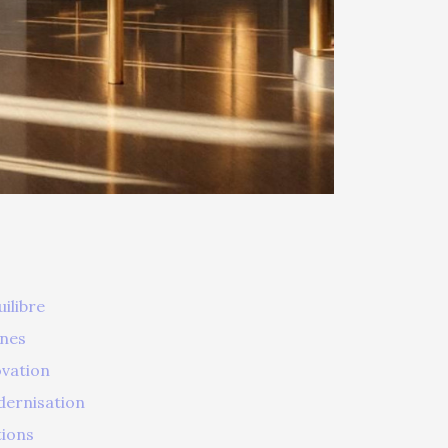
ilibre
rnes
ovation
dernisation
tions