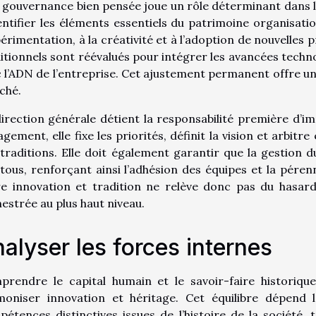
gouvernance bien pensée joue un rôle déterminant dans la
entifier les éléments essentiels du patrimoine organisati
périmentation, à la créativité et à l’adoption de nouvelles
itionnels sont réévalués pour intégrer les avancées tec
 l’ADN de l’entreprise. Cet ajustement permanent offre une 
ché.
irection générale détient la responsabilité première d’i
gement, elle fixe les priorités, définit la vision et arbitr
traditions. Elle doit également garantir que la gestion
tous, renforçant ainsi l’adhésion des équipes et la pérenni
e innovation et tradition ne relève donc pas du hasard,
estrée au plus haut niveau.
alyser les forces internes
prendre le capital humain et le savoir-faire historiqu
moniser innovation et héritage. Cet équilibre dépend l
étences distinctives issues de l’histoire de la société, 