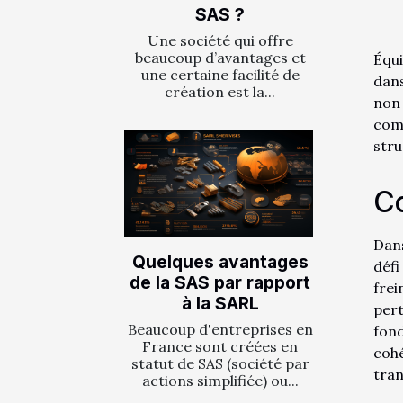
SAS ?
Une société qui offre
beaucoup d’avantages et
Équi
une certaine facilité de
dan
création est la...
non 
com
stru
Co
Dans
Quelques avantages
défi
de la SAS par rapport
frei
à la SARL
pert
Beaucoup d'entreprises en
fond
France sont créées en
coh
statut de SAS (société par
tran
actions simplifiée) ou...