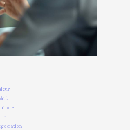
leur
lité
ntaire
tie
égociation