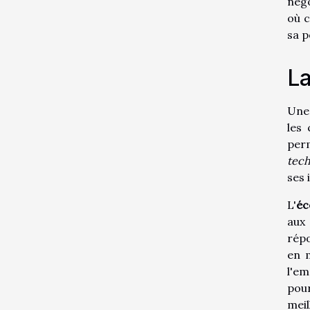
négo
où c
sa p
La
Un
les 
per
tech
ses 
L'
éc
aux
répo
en m
l'em
pou
meil