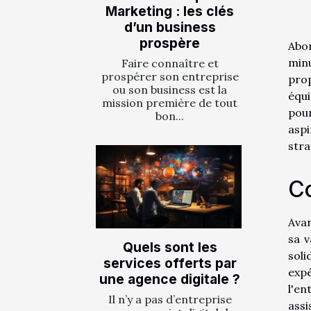
Marketing : les clés
d’un business
prospère
Abo
min
Faire connaître et
prospérer son entreprise
prop
ou son business est la
équi
mission première de tout
pour
bon...
aspi
stra
Co
Avan
sa v
Quels sont les
sol
services offerts par
expé
une agence digitale ?
l'en
Il n’y a pas d’entreprise
assi