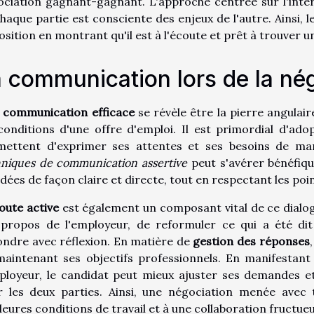
ciation gagnant-gagnant. L'approche centrée sur l'intér
haque partie est consciente des enjeux de l'autre. Ainsi, 
osition en montrant qu'il est à l'écoute et prêt à trouver 
 communication lors de la né
e
communication efficace
se révèle être la pierre angulai
conditions d'une offre d'emploi. Il est primordial d'ad
mettent d'exprimer ses attentes et ses besoins de mani
niques de communication assertive
peut s'avérer bénéfiq
idées de façon claire et directe, tout en respectant les poin
oute active
est également un composant vital de ce dialogu
 propos de l'employeur, de reformuler ce qui a été di
ndre avec réflexion. En matière de
gestion des réponses
aintenant ses objectifs professionnels. En manifestant 
ployeur, le candidat peut mieux ajuster ses demandes et
r les deux parties. Ainsi, une négociation menée avec 
leures conditions de travail et à une collaboration fructue