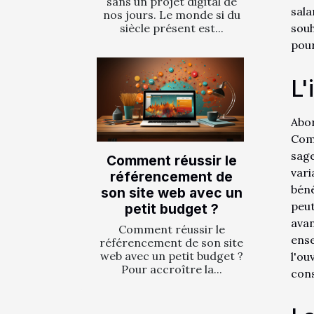
sans un projet digital de
sal
nos jours. Le monde si du
souh
siècle présent est...
pour
L'
Abo
Comp
sage
Comment réussir le
var
référencement de
béné
son site web avec un
peu
petit budget ?
ava
Comment réussir le
ens
référencement de son site
web avec un petit budget ?
l'ou
Pour accroître la...
cons