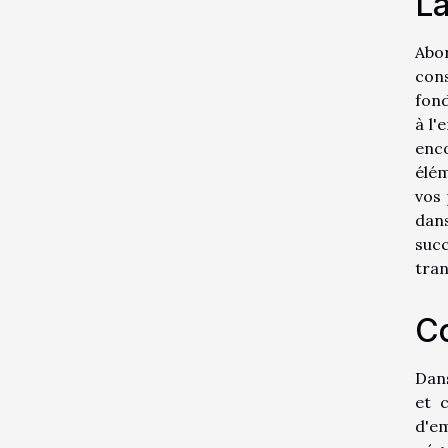
La
Abo
con
fond
à l'
enco
élém
vos 
dans
suc
tran
Co
Dans
et 
d'e