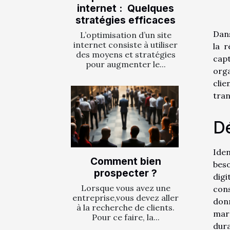
internet : Quelques
stratégies efficaces
Dans
L’optimisation d’un site
internet consiste à utiliser
la r
des moyens et stratégies
capt
pour augmenter le...
org
cli
tran
Dé
Iden
Comment bien
beso
prospecter ?
digi
Lorsque vous avez une
con
entreprise,vous devez aller
don
à la recherche de clients.
marq
Pour ce faire, la...
dura