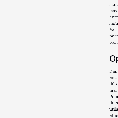
l'en
exce
entr
inst
éga
part
bien
Op
Dan
ent
déte
mal 
Pour
de s
util
effi