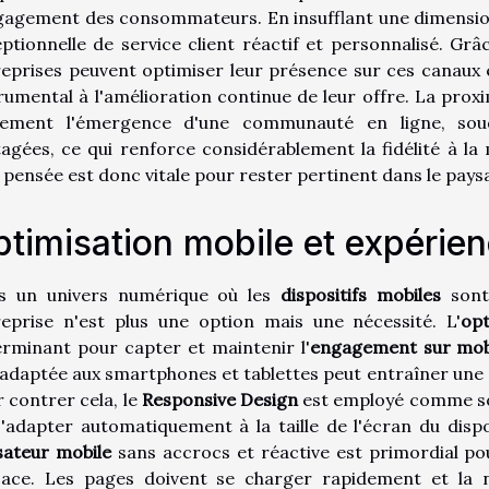
gagement des consommateurs. En insufflant une dimension 
ptionnelle de service client réactif et personnalisé. Gr
eprises peuvent optimiser leur présence sur ces canaux et
rumental à l'amélioration continue de leur offre. La prox
lement l'émergence d'une communauté en ligne, soud
agées, ce qui renforce considérablement la fidélité à la
 pensée est donc vitale pour rester pertinent dans le pay
timisation mobile et expérienc
s un univers numérique où les
dispositifs mobiles
sont
reprise n'est plus une option mais une nécessité. L'
opt
rminant pour capter et maintenir l'
engagement sur mob
adaptée aux smartphones et tablettes peut entraîner une 
 contrer cela, le
Responsive Design
est employé comme sol
'adapter automatiquement à la taille de l'écran du dispos
isateur mobile
sans accrocs et réactive est primordial po
cace. Les pages doivent se charger rapidement et la na