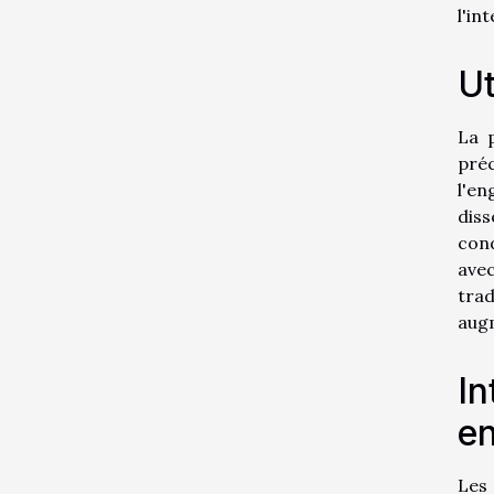
l'in
Ut
La 
préc
l'en
dis
cond
avec
trad
augm
In
en
Les 