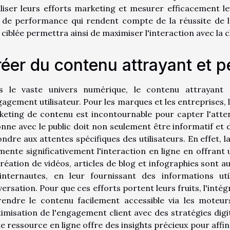
liser leurs efforts marketing et mesurer efficacement le
 de performance qui rendent compte de la réussite de l'
 ciblée permettra ainsi de maximiser l'interaction avec la cl
éer du contenu attrayant et p
s le vaste univers numérique, le contenu attrayant 
gagement utilisateur. Pour les marques et les entreprises, 
keting de contenu est incontournable pour capter l'att
nne avec le public doit non seulement être informatif et d
ndre aux attentes spécifiques des utilisateurs. En effet, l
ente significativement l'interaction en ligne en offrant 
réation de vidéos, articles de blog et infographies sont 
 internautes, en leur fournissant des informations uti
ersation. Pour que ces efforts portent leurs fruits, l'inté
rendre le contenu facilement accessible via les moteur
timisation de l'engagement client avec des stratégies digi
e ressource en ligne offre des insights précieux pour aff