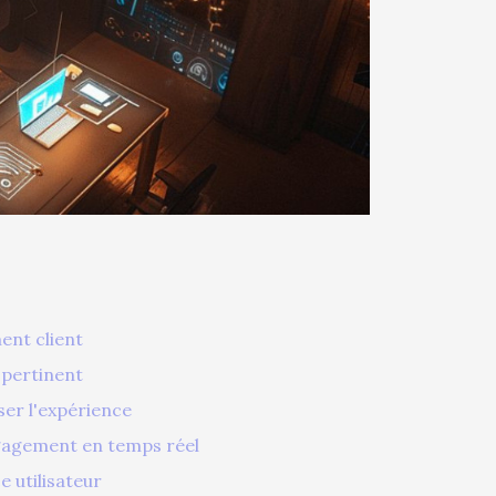
ent client
 pertinent
ser l'expérience
ngagement en temps réel
 utilisateur