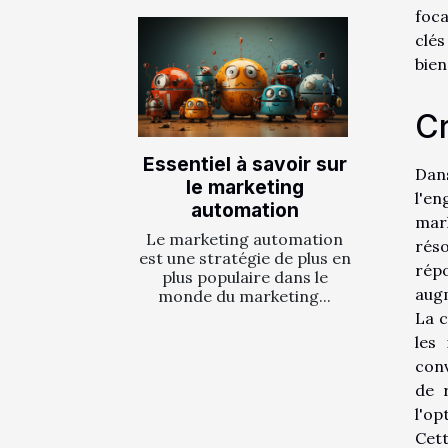
foca
clés
bien
Cr
Essentiel à savoir sur
Dan
le marketing
l'en
automation
mar
Le marketing automation
réso
est une stratégie de plus en
répo
plus populaire dans le
augm
monde du marketing...
La c
les
conv
de 
l'op
Cett