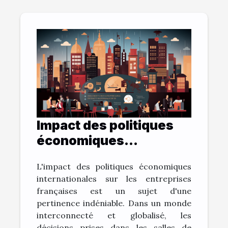
Impact des politiques
économiques
internationales sur la
L'impact des politiques économiques
vitalité des entreprises
internationales sur les entreprises
françaises
françaises est un sujet d'une
pertinence indéniable. Dans un monde
interconnecté et globalisé, les
décisions prises dans les salles de