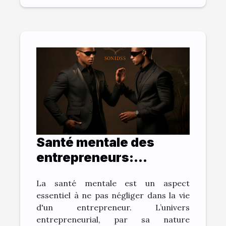
Santé mentale des
entrepreneurs:
comment une vision
La santé mentale est un aspect
claire aide à combattre
essentiel à ne pas négliger dans la vie
le stress
d'un entrepreneur. L’univers
entrepreneurial, par sa nature