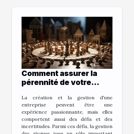
Comment assurer la
pérennité de votre
entreprise grâce à la
La création et la gestion d'une
gestion des risques ?
entreprise peuvent être une
expérience passionnante, mais elles
comportent aussi des défis et des
incertitudes. Parmi ces défis, la gestion
des risques joue un rôle important