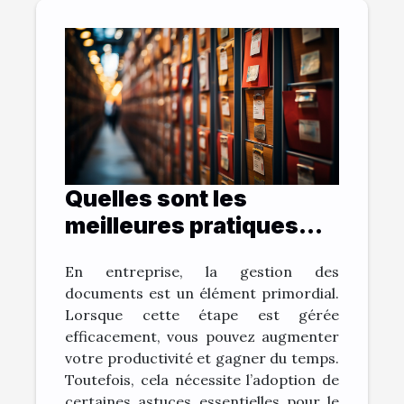
Quelles sont les
meilleures pratiques
pour archiver vos
En entreprise, la gestion des
documents et gagner
documents est un élément primordial.
du temps ?
Lorsque cette étape est gérée
efficacement, vous pouvez augmenter
votre productivité et gagner du temps.
Toutefois, cela nécessite l’adoption de
certaines astuces essentielles pour le