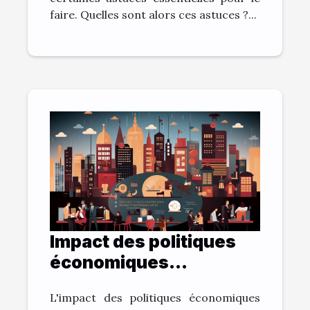
faire. Quelles sont alors ces astuces ?...
Impact des politiques
économiques
internationales sur la
L'impact des politiques économiques
vitalité des entreprises