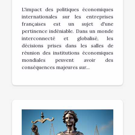
internationales sur la
L'impact des politiques économiques
vitalité des entreprises
internationales sur les entreprises
françaises
françaises est un sujet d'une
pertinence indéniable. Dans un monde
interconnecté et globalisé, les
décisions prises dans les salles de
réunion des institutions économiques
mondiales peuvent avoir des
conséquences majeures sur...