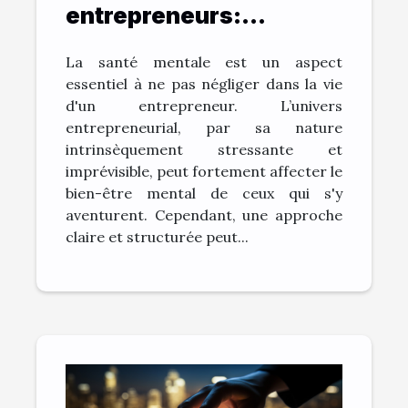
entrepreneurs:
comment une vision
La santé mentale est un aspect
claire aide à combattre
essentiel à ne pas négliger dans la vie
le stress
d'un entrepreneur. L’univers
entrepreneurial, par sa nature
intrinsèquement stressante et
imprévisible, peut fortement affecter le
bien-être mental de ceux qui s'y
aventurent. Cependant, une approche
claire et structurée peut...