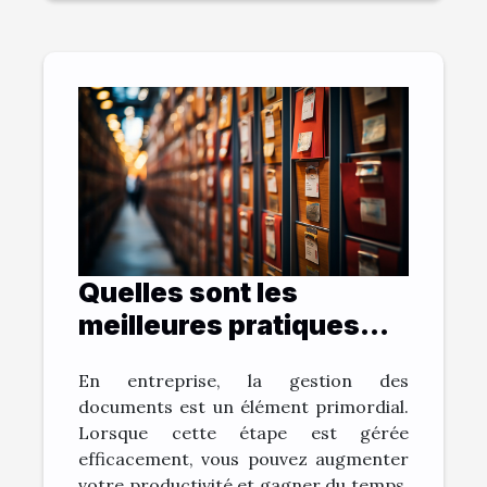
Quelles sont les
meilleures pratiques
pour archiver vos
En entreprise, la gestion des
documents et gagner
documents est un élément primordial.
du temps ?
Lorsque cette étape est gérée
efficacement, vous pouvez augmenter
votre productivité et gagner du temps.