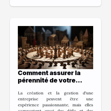
Comment assurer la
pérennité de votre
entreprise grâce à la
La création et la gestion d'une
gestion des risques ?
entreprise peuvent être une
expérience passionnante, mais elles
comportent aussi des défis et des