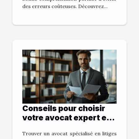
des erreurs coûteuses. Découvrez...
Conseils pour choisir
votre avocat expert en
litiges contractuels et
Trouver un avocat spécialisé en litiges
propriété intellectuelle