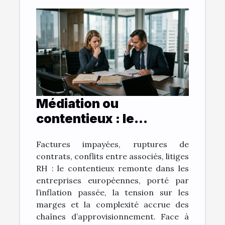
Médiation ou
contentieux : le
dilemme des sociétés
Factures impayées, ruptures de
face à la montée des
contrats, conflits entre associés, litiges
litiges
RH : le contentieux remonte dans les
entreprises européennes, porté par
l’inflation passée, la tension sur les
marges et la complexité accrue des
chaînes d’approvisionnement. Face à