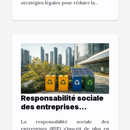
stratégies légales pour réduire la...
Responsabilité sociale
des entreprises
comment le cadre
La responsabilité sociale des
juridique influence
entreprises (RSE) s'inscrit de plus en