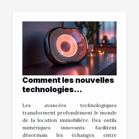
Comment les nouvelles
technologies
influencent-elles les
Les avancées technologiques
relations locatives ?
transforment profondément le monde
de la location immobilière. Des outils
numériques innovants facilitent
désormais les échanges entre