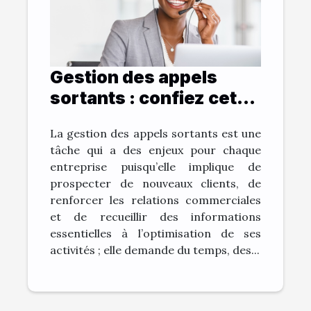
Gestion des appels
sortants : confiez cette
tâche à ce centre
La gestion des appels sortants est une
d’appel à Madagascar !
tâche qui a des enjeux pour chaque
entreprise puisqu’elle implique de
prospecter de nouveaux clients, de
renforcer les relations commerciales
et de recueillir des informations
essentielles à l’optimisation de ses
activités ; elle demande du temps, des...